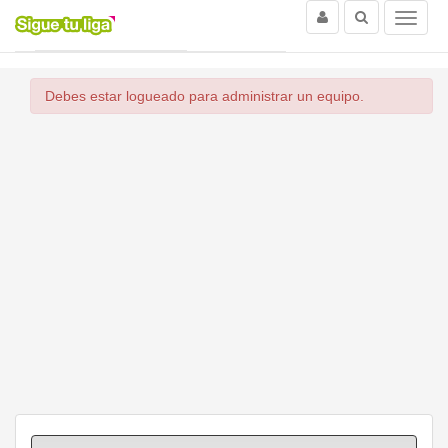
Usuario
Buscar
Menu
(current)
Inicio
Ligas
Iniciar sesión con Facebook
Debes estar logueado para administrar un equipo.
Iniciar sesión con Twitter
Entrar con Nick o Mail