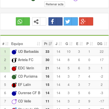
Rellenar acta
#
Equipo
Pt
J
G
E
P
DG
1
UD Barbadás
33
14
10
3
1
22
2
Antela FC
30
14
8
6
0
17
3
EDC Verín
21
14
5
6
3
1
4
CD Purísima
16
14
3
7
4
-2
5
EF Lalín
15
14
4
3
7
2
6
Ourense CF B
14
14
3
5
6
-3
7
CD Velle
11
14
3
2
9
-17