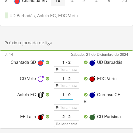
8
Chantada SD
10
14
2
4
8
-20
UD Barbadás, Antela FC, EDC Verín
Próxima jornada de liga
J. 14
Sábado, 21 de Diciembre de 2024
Chantada SD
1
·
2
UD Barbadás
Rellenar acta
CD Velle
1
·
2
EDC Verín
Rellenar acta
Antela FC
1
·
0
Ourense CF
B
Rellenar acta
EF Lalín
2
·
2
CD Purísima
Rellenar acta