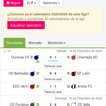
Seguir
Opciones
¿Conoces ya el calendario 2025/2026 de esta liga?
Actualízalo y conviértete en administrador de la liga.
Actualizar calendario
Resultados
Mercado
Secciones
J. 13
Sábado, 14 de Diciembre de 2024
Ourense CF B
5
·
1
Chantada SD
Rellenar acta
UD Barbadás
6
·
4
EF Lalín
Rellenar acta
EDC Verín
1
·
1
Antela FC
Rellenar acta
Domingo, 15 de Diciembre de 2024
CD Purísima
3
·
4
CD Velle