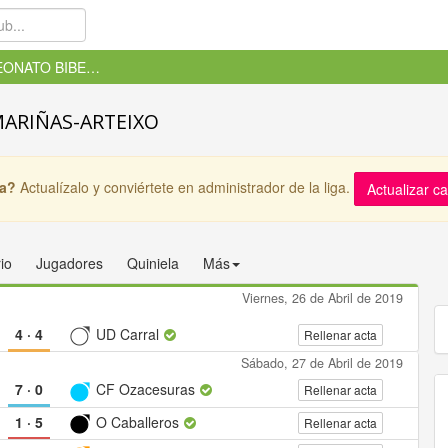
CAMPEONATO BIBERÓN, MARIÑAS-...
MARIÑAS-ARTEIXO
ga?
Actualízalo y conviértete en administrador de la liga.
Actualizar c
io
Jugadores
Quiniela
Más
Viernes, 26 de Abril de 2019
4
·
4
UD Carral
Rellenar acta
Sábado, 27 de Abril de 2019
7
·
0
CF Ozacesuras
Rellenar acta
1
·
5
O Caballeros
Rellenar acta