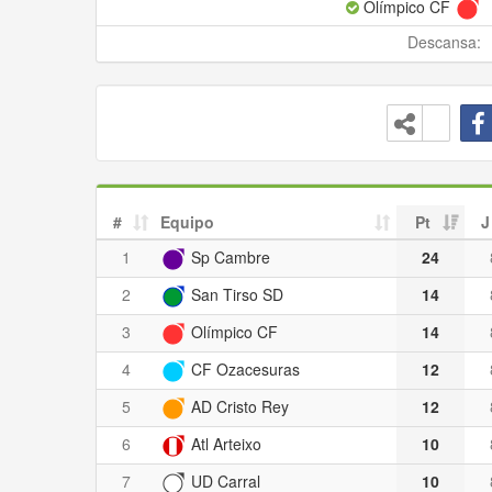
Olímpico CF
Descansa:
#
Equipo
Pt
J
1
Sp Cambre
24
2
San Tirso SD
14
3
Olímpico CF
14
4
CF Ozacesuras
12
5
AD Cristo Rey
12
6
Atl Arteixo
10
7
UD Carral
10