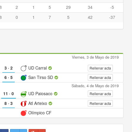
8
2
1
5
29
34
-5
8
0
1
7
5
42
-37
Viernes, 3 de Mayo de 2019
3
·
2
UD Carral
Rellenar acta
6
·
5
San Tirso SD
Rellenar acta
Sábado, 4 de Mayo de 2019
11
·
0
UD Paiosaco
Rellenar acta
8
·
3
Atl Arteixo
Rellenar acta
Olímpico CF