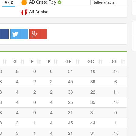
4
·
2
AD Cristo Rey
Rellenar acta
Atl Arteixo
G
E
P
GF
GC
DG
8
8
0
0
54
10
44
8
4
2
2
45
39
6
8
4
2
2
33
22
11
8
4
0
4
25
35
-10
8
4
0
4
31
31
0
8
3
1
4
45
44
1
8
3
1
4
21
31
-10