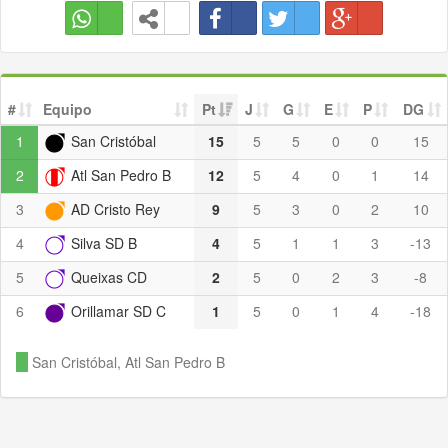
#
Equipo
Pt
J
G
E
P
DG
1
San Cristóbal
15
5
5
0
0
15
2
Atl San Pedro B
12
5
4
0
1
14
3
AD Cristo Rey
9
5
3
0
2
10
4
Silva SD B
4
5
1
1
3
-13
5
Queixas CD
2
5
0
2
3
-8
6
Orillamar SD C
1
5
0
1
4
-18
San Cristóbal, Atl San Pedro B