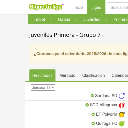
(current)
Inicio
Ligas
Fútbol
Galicia
Juveniles
Primera
Juveniles Primera - Grupo 7
¿Conoces ya el calendario 2025/2026 de esta li
Resultados
Mercado
Clasificación
Calendar
Sarriana SD
SCD Milagrosa
EF Polvorín
Quiroga FC