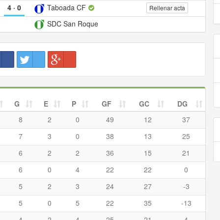
4
·
0
Taboada CF
Rellenar acta
SDC San Roque
G
E
P
GF
GC
DG
8
2
0
49
12
37
7
3
0
38
13
25
6
2
2
36
15
21
6
0
4
22
22
0
5
2
3
24
27
-3
5
0
5
22
35
-13
4
2
4
25
21
4