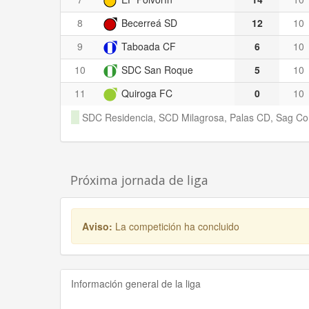
8
Becerreá SD
12
10
9
Taboada CF
6
10
10
SDC San Roque
5
10
11
Quiroga FC
0
10
SDC Residencia, SCD Milagrosa, Palas CD, Sag Co
Próxima jornada de liga
Aviso:
La competición ha concluido
Información general de la liga