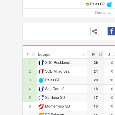
Palas CD
Descansa:
#
Equipo
Pt
J
1
SDC Residencia
26
10
2
SCD Milagrosa
24
10
3
Palas CD
20
10
4
Sag Corazón
18
10
5
Sarriana SD
17
10
6
Monterroso SD
15
10
7
EF Polvorín
14
10