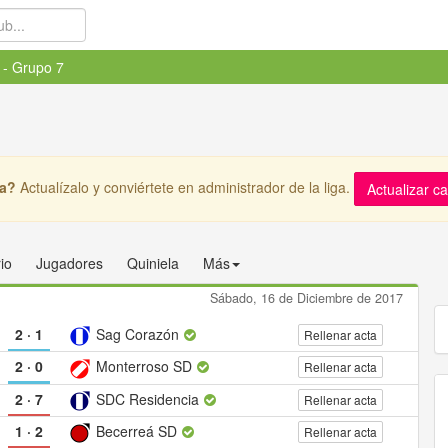
 - Grupo 7
ga?
Actualízalo y conviértete en administrador de la liga.
Actualizar c
io
Jugadores
Quiniela
Más
Sábado, 16 de Diciembre de 2017
2
·
1
Sag Corazón
Rellenar acta
2
·
0
Monterroso SD
Rellenar acta
2
·
7
SDC Residencia
Rellenar acta
1
·
2
Becerreá SD
Rellenar acta