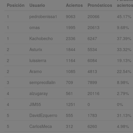
Posición
Usuario
Aciertos
Pronósticos
acierto
1
pedrobenissa1
9063
20066
45.17%
1
omas
1995
20613
9.68%
1
Kachobecho
2336
6247
37.39%
2
Asturix
1844
5534
33.32%
2
luissierra
1164
6084
19.13%
2
Aramo
1085
4813
22.54%
3
semprecdlalin
709
7899
8.98%
4
alzugaray
561
20116
2.79%
4
JIM55
1251
0
0%
5
DavidEzquerro
555
1783
31.13%
5
CarlosMeca
312
6260
4.98%