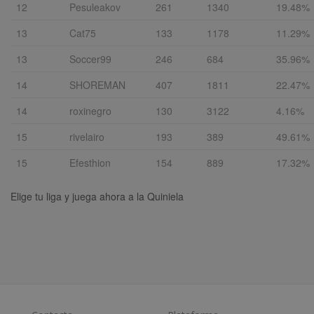
12
Pesuleakov
261
1340
19.48%
13
Cat75
133
1178
11.29%
13
Soccer99
246
684
35.96%
14
SHOREMAN
407
1811
22.47%
14
roxinegro
130
3122
4.16%
15
rivelairo
193
389
49.61%
15
Efesthion
154
889
17.32%
Elige tu liga y juega ahora a la Quiniela