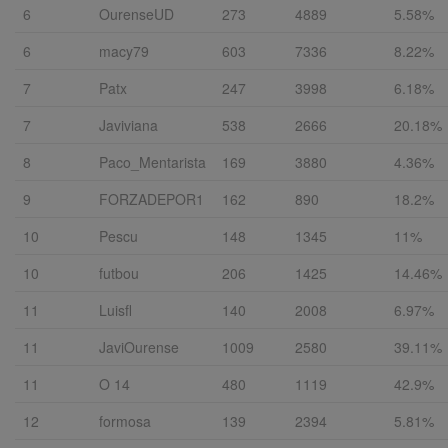
6
OurenseUD
273
4889
5.58%
6
macy79
603
7336
8.22%
7
Patx
247
3998
6.18%
7
Javiviana
538
2666
20.18%
8
Paco_Mentarista
169
3880
4.36%
9
FORZADEPOR1
162
890
18.2%
10
Pescu
148
1345
11%
10
futbou
206
1425
14.46%
11
Luisfl
140
2008
6.97%
11
JaviOurense
1009
2580
39.11%
11
O 14
480
1119
42.9%
12
formosa
139
2394
5.81%