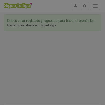
Usuario
Buscar
Menu
Debes estar registado y logueado para hacer el pronóstico
Registrarse ahora en Siguetuliga