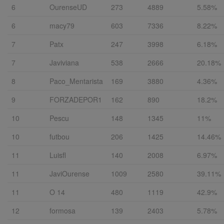
6
OurenseUD
273
4889
5.58%
6
macy79
603
7336
8.22%
7
Patx
247
3998
6.18%
7
Javiviana
538
2666
20.18%
8
Paco_Mentarista
169
3880
4.36%
9
FORZADEPOR1
162
890
18.2%
10
Pescu
148
1345
11%
10
futbou
206
1425
14.46%
11
Luisfl
140
2008
6.97%
11
JaviOurense
1009
2580
39.11%
11
O 14
480
1119
42.9%
12
formosa
139
2403
5.78%