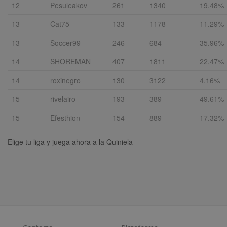
12
Pesuleakov
261
1340
19.48%
13
Cat75
133
1178
11.29%
13
Soccer99
246
684
35.96%
14
SHOREMAN
407
1811
22.47%
14
roxinegro
130
3122
4.16%
15
rivelairo
193
389
49.61%
15
Efesthion
154
889
17.32%
Elige tu liga y juega ahora a la Quiniela