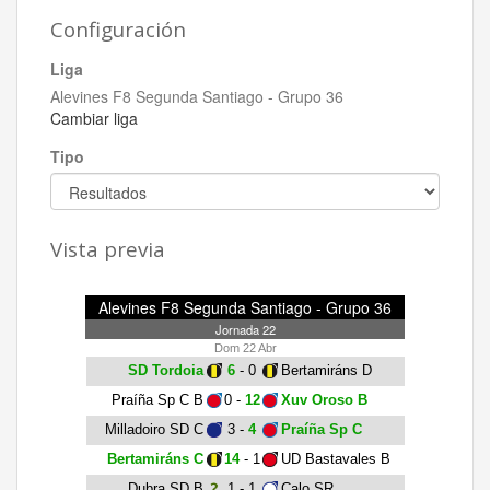
Configuración
Liga
Alevines F8 Segunda Santiago - Grupo 36
Cambiar liga
Tipo
Vista previa
Alevines F8 Segunda Santiago - Grupo 36
Jornada 22
Dom 22 Abr
SD Tordoia
6
- 0
Bertamiráns D
Praíña Sp C B
0 -
12
Xuv Oroso B
Milladoiro SD C
3 -
4
Praíña Sp C
Bertamiráns C
14
- 1
UD Bastavales B
Dubra SD B
1 - 1
Calo SR