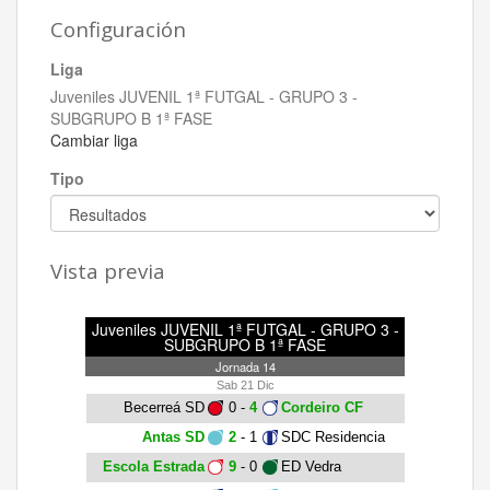
Configuración
Liga
Juveniles JUVENIL 1ª FUTGAL - GRUPO 3 -
SUBGRUPO B 1ª FASE
Cambiar liga
Tipo
Vista previa
Juveniles JUVENIL 1ª FUTGAL - GRUPO 3 -
SUBGRUPO B 1ª FASE
Jornada 14
Sab 21 Dic
Becerreá SD
0 -
4
Cordeiro CF
Antas SD
2
- 1
SDC Residencia
Escola Estrada
9
- 0
ED Vedra