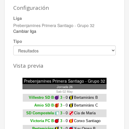
Configuración
Liga
Prebenjamines Primera Santiago - Grupo 32
Cambiar liga
Tipo
Vista previa
Prebenjamines Primera Santiago - Grupo 32
Jornada 26
Sab 02 May
Villestro SD B
3
- 0
Bertamiráns B
Amio SD B
3
- 0
Bertamiráns C
SD Compostela
3
- 0
Cía de María
Victoria FC B
3
- 0
Conxo Santiago
Bertamiráns
3
- 0
Xuv Oroso B