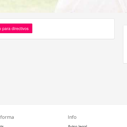
 para directivos
aforma
Info
ts
Aviso legal