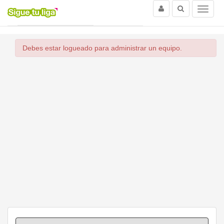
Usuario
Buscar
Menu
(current)
Inicio
Ligas
Iniciar sesión con Facebook
Debes estar logueado para administrar un equipo.
Iniciar sesión con Twitter
Entrar con Nick o Mail