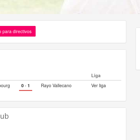
 para directivos
Liga
bourg
0
·
1
Rayo Vallecano
Ver liga
lub