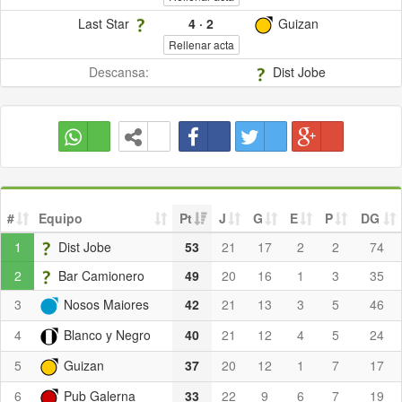
Last Star
4
·
2
Guizan
Rellenar acta
Descansa:
Dist Jobe
#
Equipo
Pt
J
G
E
P
DG
1
Dist Jobe
53
21
17
2
2
74
2
Bar Camionero
49
20
16
1
3
35
3
Nosos Maiores
42
21
13
3
5
46
4
Blanco y Negro
40
21
12
4
5
24
5
Guizan
37
20
12
1
7
17
6
Pub Galerna
33
22
9
6
7
19