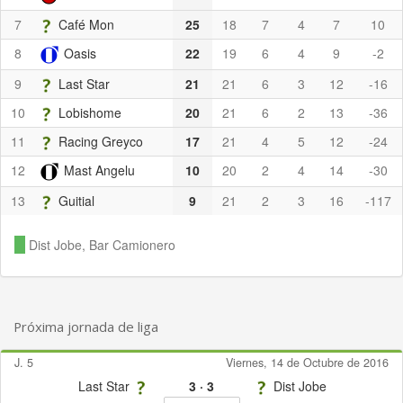
7
Café Mon
25
18
7
4
7
10
8
Oasis
22
19
6
4
9
-2
9
Last Star
21
21
6
3
12
-16
10
Lobishome
20
21
6
2
13
-36
11
Racing Greyco
17
21
4
5
12
-24
12
Mast Angelu
10
20
2
4
14
-30
13
Guitial
9
21
2
3
16
-117
Dist Jobe, Bar Camionero
Próxima jornada de liga
J. 5
Viernes, 14 de Octubre de 2016
Last Star
3
·
3
Dist Jobe