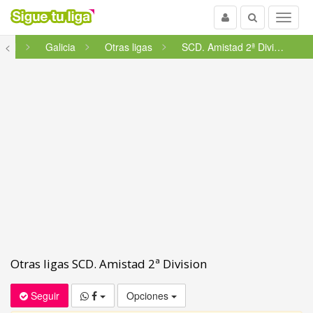
Usuario
Buscar
Menu
tbol
<
Galicia
Otras ligas
SCD. Amistad 2ª Division
Otras ligas SCD. Amistad 2ª Division
Seguir
Opciones