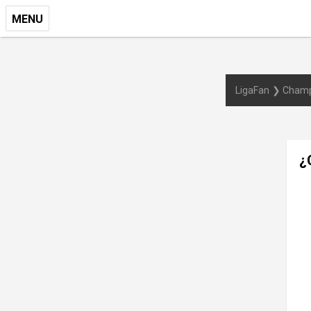
MENU
LigaFan
Champ
¿