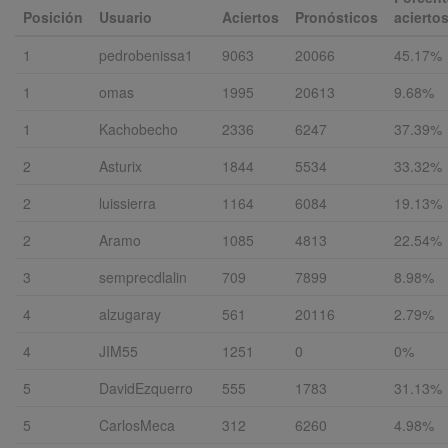
Posición
Usuario
Aciertos
Pronósticos
acierto
1
pedrobenissa1
9063
20066
45.17%
1
omas
1995
20613
9.68%
1
Kachobecho
2336
6247
37.39%
2
Asturix
1844
5534
33.32%
2
luissierra
1164
6084
19.13%
2
Aramo
1085
4813
22.54%
3
semprecdlalin
709
7899
8.98%
4
alzugaray
561
20116
2.79%
4
JIM55
1251
0
0%
5
DavidEzquerro
555
1783
31.13%
5
CarlosMeca
312
6260
4.98%