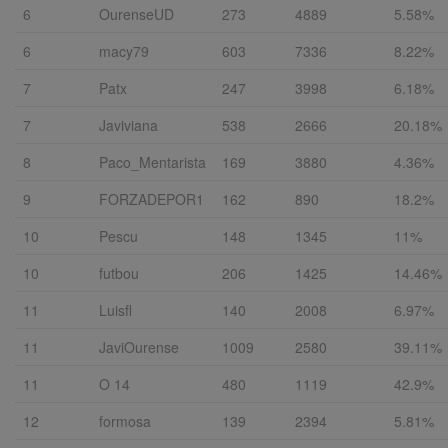
6
OurenseUD
273
4889
5.58%
6
macy79
603
7336
8.22%
7
Patx
247
3998
6.18%
7
Javiviana
538
2666
20.18%
8
Paco_Mentarista
169
3880
4.36%
9
FORZADEPOR1
162
890
18.2%
10
Pescu
148
1345
11%
10
futbou
206
1425
14.46%
11
Luisfl
140
2008
6.97%
11
JaviOurense
1009
2580
39.11%
11
O 14
480
1119
42.9%
12
formosa
139
2394
5.81%