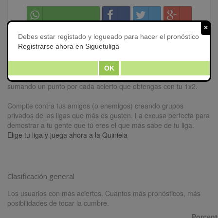
×
Debes estar registado y logueado para hacer el pronóstico
Registrarse ahora en Siguetuliga
Estadísticas generales
Juega a la quiniela de Siguetuliga, haz tu pronóstico para los
OK
resultados de tu liga. Cada semana podrás hacer tu predicción,
sumando un punto por cada acierto que obtengas con tu 1x2.
Compite contra tus amigos (o enemigos) creando grupos
privados de las ligas que más os gusten. La excusa perfecta para
demostrar a tu gente que tú eres el que más sabe de tu liga.
Elige tu liga y juega ahora a la Quiniela
Clasificación general
Los usuarios con más aciertos. Cuantos más pronósticos, más
posibilidades de tocar la cumbre.
Porcent