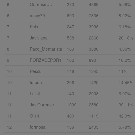
6
OurenseUD
273
4889
5.58%
6
macy79
603
7336
8.22%
7
Patx
247
3998
6.18%
7
Javiviana
538
2666
20.18%
8
Paco_Mentarista
169
3880
4.36%
9
FORZADEPOR1
162
890
18.2%
10
Pescu
148
1345
11%
10
futbou
206
1425
14.46%
11
Luisfl
140
2008
6.97%
11
JaviOurense
1009
2580
39.11%
11
O 14
480
1119
42.9%
12
formosa
139
2403
5.78%