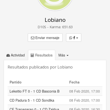
Lobiano
D10S - Karma: 651.63
Enviar mensaje
Actividad
Resultados
Más
Resultados publicados por Lobiano
Partido
Fecha
Loc
Lekeitio FT 0 - 1 CD Basconia B
08 Feb 2020, 17:00
0
CD Padura 5 - 1 CD Sondika
08 Feb 2020, 17:00
5
CF Trapagaran 0 - 1 CD Zaldua
08 Feb 2020, 16:30
0