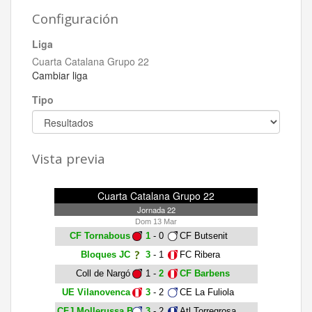
Configuración
Liga
Cuarta Catalana Grupo 22
Cambiar liga
Tipo
Vista previa
Cuarta Catalana Grupo 22
Jornada 22
Dom 13 Mar
CF Tornabous
1
- 0
CF Butsenit
Bloques JC
3
- 1
FC Ribera
Coll de Nargó
1 -
2
CF Barbens
UE Vilanovenca
3
- 2
CE La Fuliola
CFJ Mollerussa B
3
- 2
Atl Torregrosa