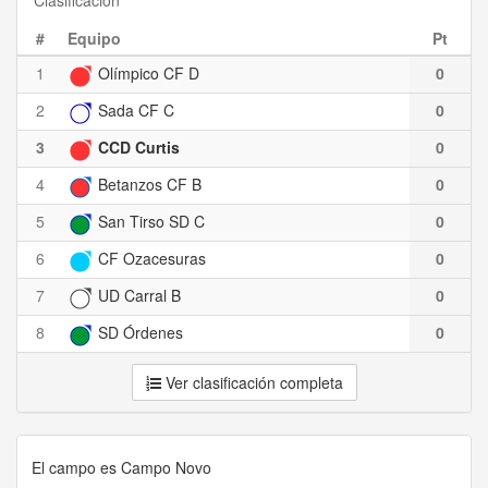
Clasificación
#
Equipo
Pt
1
Olímpico CF D
0
2
Sada CF C
0
3
CCD Curtis
0
4
Betanzos CF B
0
5
San Tirso SD C
0
6
CF Ozacesuras
0
7
UD Carral B
0
8
SD Órdenes
0
Ver clasificación completa
El campo es Campo Novo