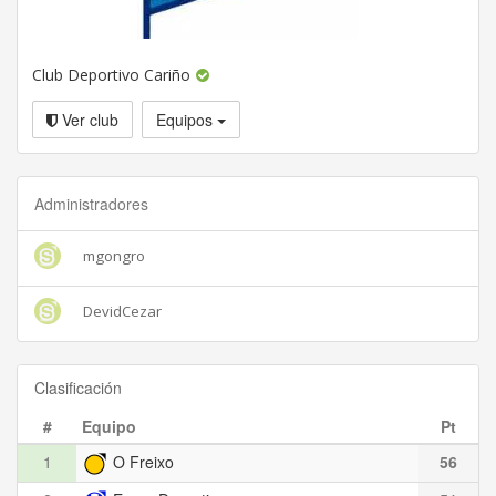
Club Deportivo Cariño
Ver club
Equipos
Administradores
mgongro
DevidCezar
Clasificación
#
Equipo
Pt
1
O Freixo
56