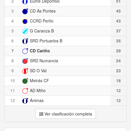
2
Eume Deportivo
51
3
CD As Pontes
45
4
CCRD Perlío
43
5
G Caranza B
37
6
SRD Portuarios B
35
7
CD Cariño
29
8
SRD Numancia
24
9
SD O Val
23
10
Meirás CF
18
11
AD Miño
12
12
Ánimas
12
Ver clasificación completa