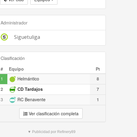
Administrador
Siguetuliga
Clasificación
#
Equipo
Pt
1
Helmántico
8
2
CD Tardajos
7
3
RC Benavente
1
Ver clasificación completa
▼ Publicidad por Refinery89