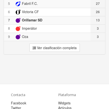
5
Fabril F.C.
27
6
Victoria CF
26
7
Orillamar SD
13
8
Imperátor
3
9
Oza
3
Ver clasificación completa
Contacta
Plataforma
Facebook
Widgets
Twitter
Artículos