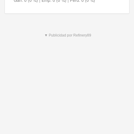
Gan:
0 (0 %)
| Emp:
0 (0 %)
| Perd:
0 (0 %)
▼ Publicidad por Refinery89