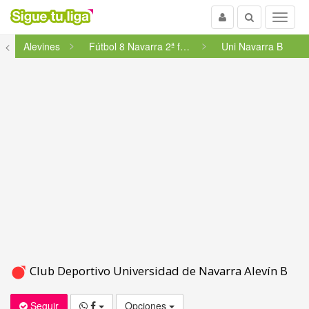
Usuario
Buscar
Menu
<
Alevines
Fútbol 8 Navarra 2ª fase 1º...
Uni Navarra B
Club Deportivo Universidad de Navarra Alevín B
Seguir
Opciones