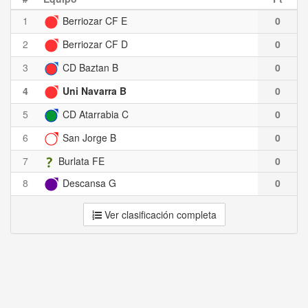
1
Berriozar CF E
0
2
Berriozar CF D
0
3
CD Baztan B
0
4
Uni Navarra B
0
5
CD Atarrabia C
0
6
San Jorge B
0
7
Burlata FE
0
8
Descansa G
0
Ver clasificación completa