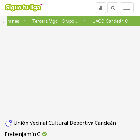
Usuario
Buscar
Menu
enjamines
<
Tercera Vigo - Grupo 51
UVCD Candeán C
Unión Vecinal Cultural Deportiva Candeán
Prebenjamín C