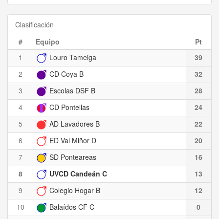
Clasificación
#
Equipo
Pt
1
Louro Tameiga
39
2
CD Coya B
32
3
Escolas DSF B
28
4
CD Pontellas
24
5
AD Lavadores B
22
6
ED Val Miñor D
20
7
SD Ponteareas
16
8
UVCD Candeán C
13
9
Colegio Hogar B
12
10
Balaídos CF C
0