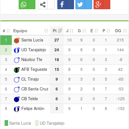
#
Equipo
Pt
J
G
E
P
DG
1
Santa Lucía
27
10
9
0
1
215
2
UD Tarajalejo
24
9
8
0
1
144
3
Náutico Tfe
18
9
6
0
3
-6
4
AFB Tegueste
15
8
5
0
3
42
5
CL Tinajo
9
8
3
0
5
-65
6
CB Santa Cruz
6
9
2
0
7
-53
7
CB Telde
6
9
2
0
7
-125
8
Felipe Antón
3
9
1
0
8
-152
Santa Lucía
UD Tarajalejo