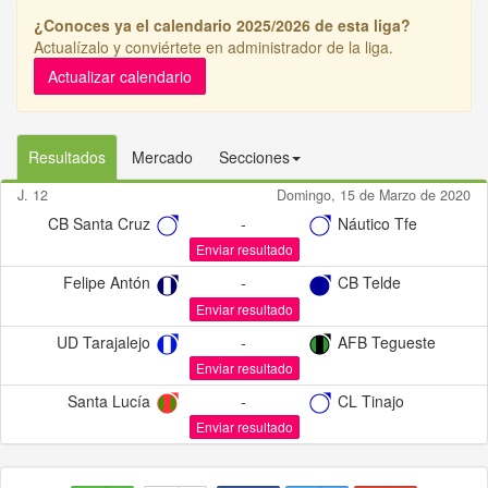
¿Conoces ya el calendario 2025/2026 de esta liga?
Actualízalo y conviértete en administrador de la liga.
Actualizar calendario
Resultados
Mercado
Secciones
J. 12
Domingo, 15 de Marzo de 2020
CB Santa Cruz
-
Náutico Tfe
Enviar resultado
Felipe Antón
-
CB Telde
Enviar resultado
UD Tarajalejo
-
AFB Tegueste
Enviar resultado
Santa Lucía
-
CL Tinajo
Enviar resultado