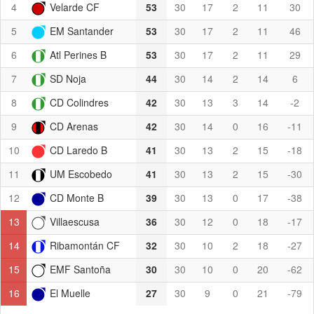
4
Velarde CF
53
30
17
2
11
30
5
EM Santander
53
30
17
2
11
46
6
Atl Perines B
53
30
17
2
11
29
7
SD Noja
44
30
14
2
14
6
8
CD Colindres
42
30
13
3
14
-2
9
CD Arenas
42
30
14
0
16
-11
10
CD Laredo B
41
30
13
2
15
-18
11
UM Escobedo
41
30
13
2
15
-30
12
CD Monte B
39
30
13
0
17
-38
13
Villaescusa
36
30
12
0
18
-17
14
Ribamontán CF
32
30
10
2
18
-27
15
EMF Santoña
30
30
10
0
20
-62
16
El Muelle
27
30
9
0
21
-79