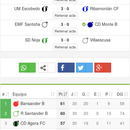
UM Escobedo
3
·
0
Ribamontán CF
Rellenar acta
EMF Santoña
3
·
0
CD Monte B
Rellenar acta
SD Noja
3
·
0
Villaescusa
Rellenar acta
#
Equipo
Pt
J
G
E
P
DG
1
Bansander B
61
30
20
1
9
58
2
R Santander B
60
30
20
0
10
74
3
CD Agora FC
57
30
19
0
11
41