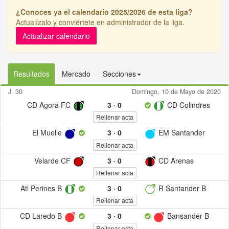
¿Conoces ya el calendario 2025/2026 de esta liga?
Actualízalo y conviértete en administrador de la liga.
Actualizar calendario
Resultados
Mercado
Secciones
J. 30
Domingo, 10 de Mayo de 2020
CD Agora FC
3
·
0
CD Colindres
Rellenar acta
El Muelle
3
·
0
EM Santander
Rellenar acta
Velarde CF
3
·
0
CD Arenas
Rellenar acta
Atl Perines B
3
·
0
R Santander B
Rellenar acta
CD Laredo B
3
·
0
Bansander B
Rellenar acta