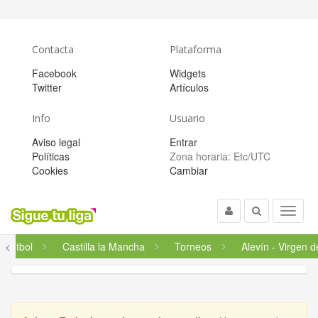
Contacta
Plataforma
Facebook
Widgets
Twitter
Artículos
Info
Usuario
Aviso legal
Entrar
Políticas
Zona horaria:
Etc/UTC
Cookies
Cambiar
Usuario
Buscar
Menu
Fútbol
<
Castilla la Mancha
Torneos