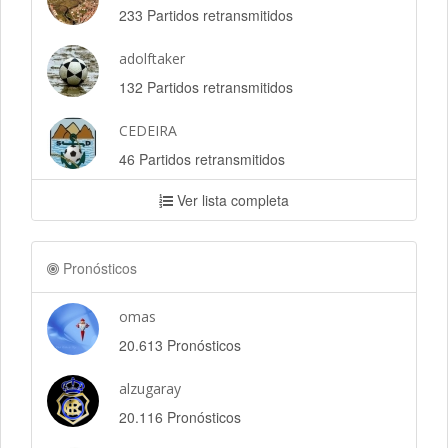
233 Partidos retransmitidos
adolftaker
132 Partidos retransmitidos
CEDEIRA
46 Partidos retransmitidos
Ver lista completa
Pronósticos
omas
20.613 Pronósticos
alzugaray
20.116 Pronósticos