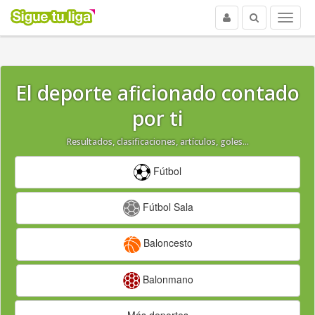
Usuario
Buscar
Menu
El deporte aficionado contado
por ti
Resultados, clasificaciones, artículos, goles
...
Fútbol
Fútbol Sala
Baloncesto
Balonmano