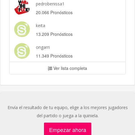
pedrobenissa1
20.066 Pronósticos
keita
13.209 Pronósticos
ongarri
11.349 Pronósticos
Ver lista completa
Envía el resultado de tu equipo, elige a los mejores jugadores
del partido o juega a la quiniela.
Empezar ahora