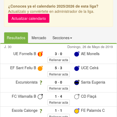
¿Conoces ya el calendario 2025/2026 de esta liga?
Actualízalo y conviértete en administrador de la liga.
Actualizar calendario
Resultados
Mercado
Secciones
J. 30
Domingo, 26 de Mayo de 2019
UE Fornells B
3
·
0
AE Monells
Rellenar acta
EF Sant Feliu B
5
·
3
UCE Celrá
Rellenar acta
Excursionista
0
·
0
Santa Eugenia
Rellenar acta
FC Vilamalla B
1
·
4
CD Flaçá
Rellenar acta
Escola Calonge
1
·
1
FE Palamós C
Rellenar acta