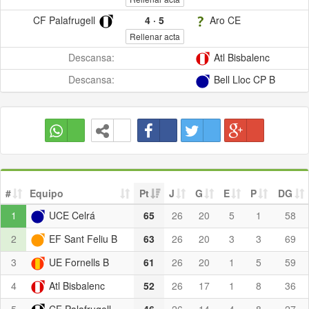
CF Palafrugell
4
·
5
Aro CE
Rellenar acta
Descansa:
Atl Bisbalenc
Descansa:
Bell Lloc CP B
#
Equipo
Pt
J
G
E
P
DG
1
UCE Celrá
65
26
20
5
1
58
2
EF Sant Feliu B
63
26
20
3
3
69
3
UE Fornells B
61
26
20
1
5
59
4
Atl Bisbalenc
52
26
17
1
8
36
5
CF Palafrugell
46
26
14
4
8
27