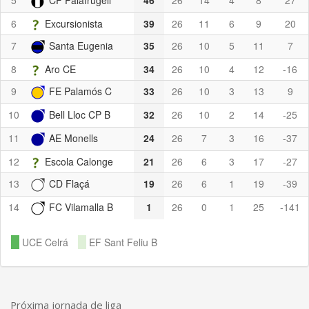
6
Excursionista
39
26
11
6
9
20
7
Santa Eugenia
35
26
10
5
11
7
8
Aro CE
34
26
10
4
12
-16
9
FE Palamós C
33
26
10
3
13
9
10
Bell Lloc CP B
32
26
10
2
14
-25
11
AE Monells
24
26
7
3
16
-37
12
Escola Calonge
21
26
6
3
17
-27
13
CD Flaçá
19
26
6
1
19
-39
14
FC Vilamalla B
1
26
0
1
25
-141
UCE Celrá
EF Sant Feliu B
Próxima jornada de liga