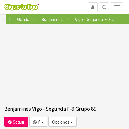
Usuario
Buscar
Menu
bol
<
Galicia
Benjamines
Vigo - Segunda F-8 Grupo 85
Benjamines Vigo - Segunda F-8 Grupo 85
Seguir
Opciones