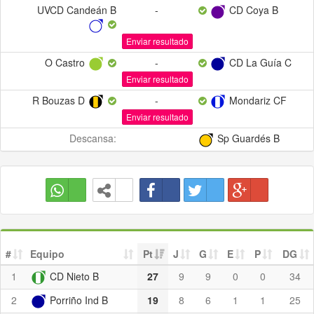
UVCD Candeán B
-
CD Coya B
Enviar resultado
O Castro
-
CD La Guía C
Enviar resultado
R Bouzas D
-
Mondariz CF
Enviar resultado
Descansa:
Sp Guardés B
#
Equipo
Pt
J
G
E
P
DG
1
CD Nieto B
27
9
9
0
0
34
2
Porriño Ind B
19
8
6
1
1
25