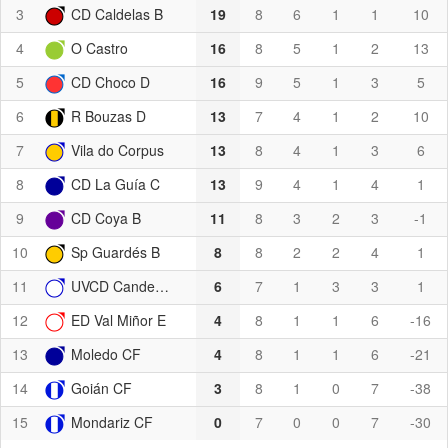
3
CD Caldelas B
19
8
6
1
1
10
4
O Castro
16
8
5
1
2
13
5
CD Choco D
16
9
5
1
3
5
6
R Bouzas D
13
7
4
1
2
10
7
Vila do Corpus
13
8
4
1
3
6
8
CD La Guía C
13
9
4
1
4
1
9
CD Coya B
11
8
3
2
3
-1
10
Sp Guardés B
8
8
2
2
4
1
11
UVCD Candeán B
6
7
1
3
3
1
12
ED Val Miñor E
4
8
1
1
6
-16
13
Moledo CF
4
8
1
1
6
-21
14
Goián CF
3
8
1
0
7
-38
15
Mondariz CF
0
7
0
0
7
-30