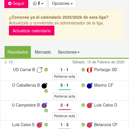
Seguir
Opciones
¿Conoces ya el calendario 2025/2026 de esta liga?
Actualízalo y conviértete en administrador de la liga.
Actualizar calendario
Resultados
Mercado
Secciones
J. 13
Sábado, 15 de Febrero de 2020
UD Carral B
1
·
1
Portazgo SD
Rellenar acta
O Caballeros B
5
·
1
Marino CF
Rellenar acta
U Campestre B
2
·
4
Luis Calvo D
Rellenar acta
Luis Calvo E
1
·
3
Betanzos CF