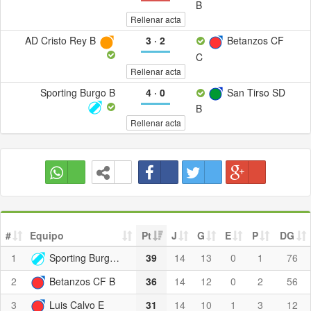
B
Rellenar acta
AD Cristo Rey B
3
·
2
Betanzos CF
C
Rellenar acta
Sporting Burgo B
4
·
0
San Tirso SD
B
Rellenar acta
#
Equipo
Pt
J
G
E
P
DG
1
Sporting Burgo B
39
14
13
0
1
76
2
Betanzos CF B
36
14
12
0
2
56
3
Luis Calvo E
31
14
10
1
3
12