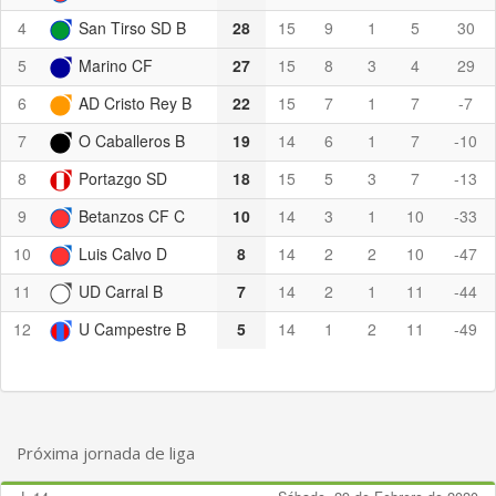
4
San Tirso SD B
28
15
9
1
5
30
5
Marino CF
27
15
8
3
4
29
6
AD Cristo Rey B
22
15
7
1
7
-7
7
O Caballeros B
19
14
6
1
7
-10
8
Portazgo SD
18
15
5
3
7
-13
9
Betanzos CF C
10
14
3
1
10
-33
10
Luis Calvo D
8
14
2
2
10
-47
11
UD Carral B
7
14
2
1
11
-44
12
U Campestre B
5
14
1
2
11
-49
Próxima jornada de liga