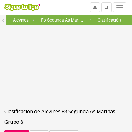
Usuario
Buscar
Menu
a
<
Alevines
F8 Segunda As Mariñas - Grupo...
Clasificación
Clasificación de Alevines F8 Segunda As Mariñas -
Grupo 8