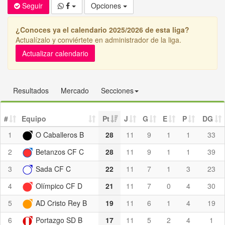
Seguir
Opciones
¿Conoces ya el calendario 2025/2026 de esta liga?
Actualízalo y conviértete en administrador de la liga.
Actualizar calendario
Resultados
Mercado
Secciones
#
Equipo
Pt
J
G
E
P
DG
1
O Caballeros B
28
11
9
1
1
33
2
Betanzos CF C
28
11
9
1
1
39
3
Sada CF C
22
11
7
1
3
23
4
Olímpico CF D
21
11
7
0
4
30
5
AD Cristo Rey B
19
11
6
1
4
19
6
Portazgo SD B
17
11
5
2
4
1