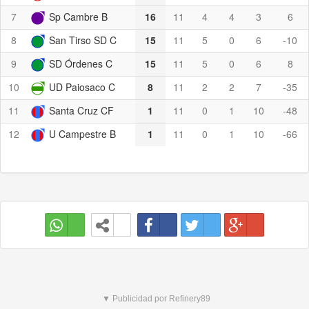
7
Sp Cambre B
16
11
4
4
3
6
8
San Tirso SD C
15
11
5
0
6
-10
9
SD Órdenes C
15
11
5
0
6
8
10
UD Paiosaco C
8
11
2
2
7
-35
11
Santa Cruz CF
1
11
0
1
10
-48
12
U Campestre B
1
11
0
1
10
-66
▼ Publicidad por Refinery89