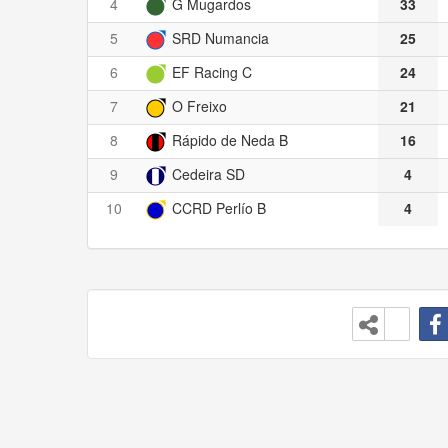
4
G Mugardos
33
5
SRD Numancia
25
6
EF Racing C
24
7
O Freixo
21
8
Rápido de Neda B
16
9
Cedeira SD
4
10
CCRD Perlío B
4