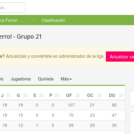
F8 Primera Ferrol - Grupo 21
Clasificación
errol - Grupo 21
ga?
Actualízalo y conviértete en administrador de la liga.
Actualizar c
io
Jugadores
Quiniela
Más
J
G
E
P
GF
GC
DG
18
18
0
0
107
21
86
18
15
0
3
70
23
47
18
12
1
5
59
29
30