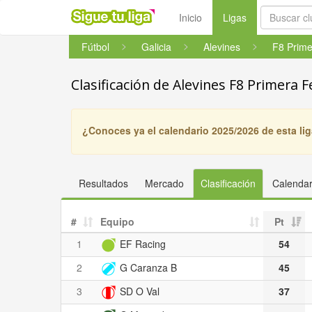
(current)
Inicio
Ligas
Fútbol
Galicia
Alevines
Clasificación de Alevines F8 Primera F
¿Conoces ya el calendario 2025/2026 de esta li
Resultados
Mercado
Clasificación
Calendar
#
Equipo
Pt
1
EF Racing
54
2
G Caranza B
45
3
SD O Val
37