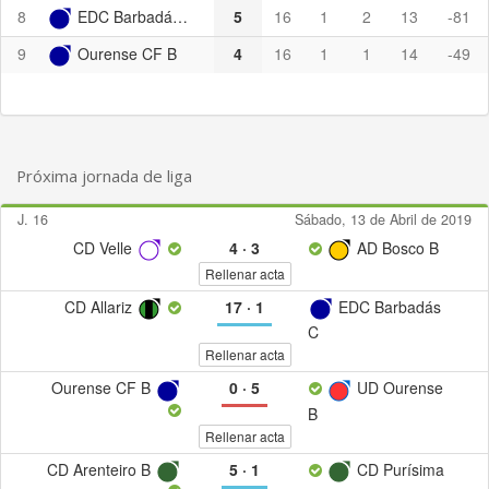
8
EDC Barbadás C
5
16
1
2
13
-81
9
Ourense CF B
4
16
1
1
14
-49
Próxima jornada de liga
J. 16
Sábado, 13 de Abril de 2019
CD Velle
4
·
3
AD Bosco B
Rellenar acta
CD Allariz
17
·
1
EDC Barbadás
C
Rellenar acta
Ourense CF B
0
·
5
UD Ourense
B
Rellenar acta
CD Arenteiro B
5
·
1
CD Purísima