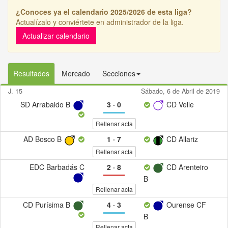
¿Conoces ya el calendario 2025/2026 de esta liga?
Actualízalo y conviértete en administrador de la liga.
Actualizar calendario
Resultados
Mercado
Secciones
J. 15
Sábado, 6 de Abril de 2019
SD Arrabaldo B
3
·
0
CD Velle
Rellenar acta
AD Bosco B
1
·
7
CD Allariz
Rellenar acta
EDC Barbadás C
2
·
8
CD Arenteiro
B
Rellenar acta
CD Purísima B
4
·
3
Ourense CF
B
Rellenar acta