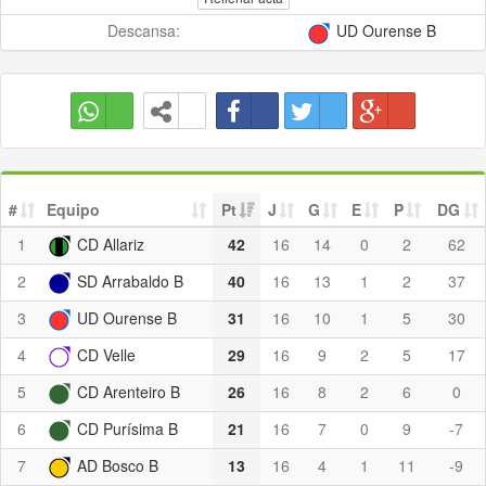
Descansa:
UD Ourense B
#
Equipo
Pt
J
G
E
P
DG
1
CD Allariz
42
16
14
0
2
62
2
SD Arrabaldo B
40
16
13
1
2
37
3
UD Ourense B
31
16
10
1
5
30
4
CD Velle
29
16
9
2
5
17
5
CD Arenteiro B
26
16
8
2
6
0
6
CD Purísima B
21
16
7
0
9
-7
7
AD Bosco B
13
16
4
1
11
-9