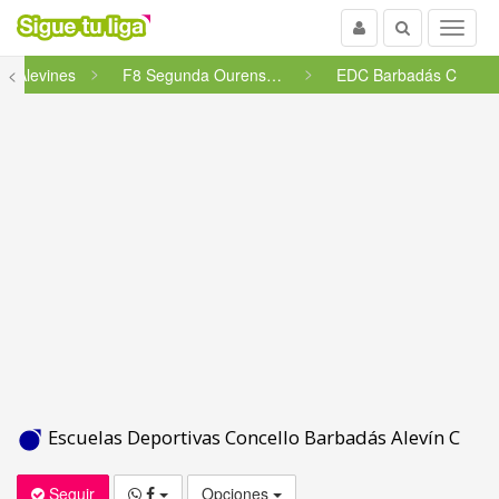
Usuario
Buscar
Menu
<
Alevines
F8 Segunda Ourense - Grupo 45
EDC Barbadás C
Escuelas Deportivas Concello Barbadás Alevín C
Seguir
Opciones