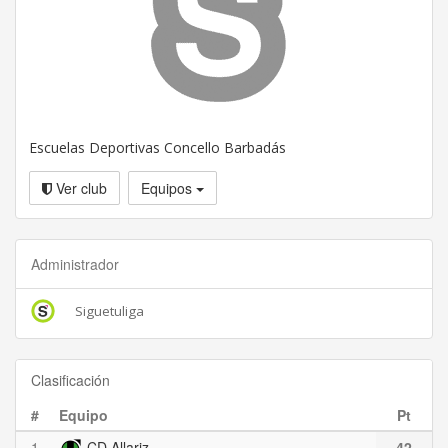
Escuelas Deportivas Concello Barbadás
Ver club
Equipos
Administrador
Siguetuliga
Clasificación
#
Equipo
Pt
1
CD Allariz
42