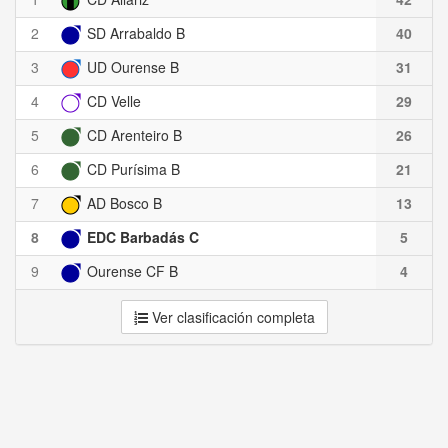
2
SD Arrabaldo B
40
3
UD Ourense B
31
4
CD Velle
29
5
CD Arenteiro B
26
6
CD Purísima B
21
7
AD Bosco B
13
8
EDC Barbadás C
5
9
Ourense CF B
4
Ver clasificación completa