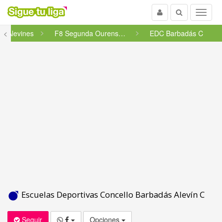
Usuario
Buscar
Menu
<
Alevines
F8 Segunda Ourense - Grupo 45
EDC Barbadás C
Escuelas Deportivas Concello Barbadás Alevín C
Seguir
Opciones