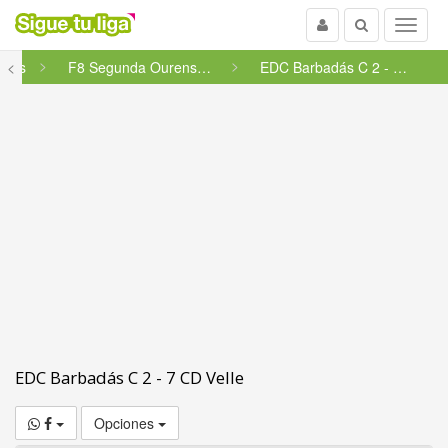
Usuario
Buscar
Menu
ines
<
F8 Segunda Ourense - Grupo 45
EDC Barbadás C 2 - 7 CD Velle
EDC Barbadás C 2 - 7 CD Velle
Opciones