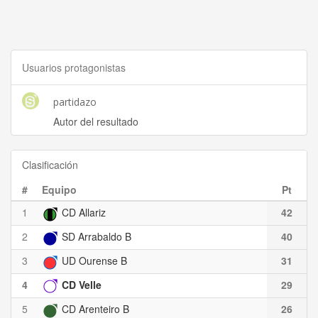
Usuarios protagonistas
partidazo
Autor del resultado
Clasificación
#
Equipo
Pt
1
CD Allariz
42
2
SD Arrabaldo B
40
3
UD Ourense B
31
4
CD Velle
29
5
CD Arenteiro B
26