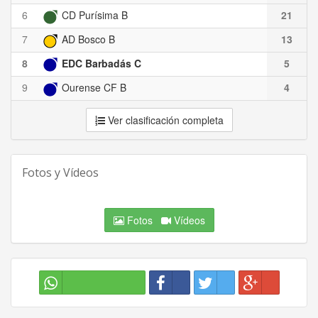
6
CD Purísima B
21
7
AD Bosco B
13
8
EDC Barbadás C
5
9
Ourense CF B
4
Ver clasificación completa
Fotos y Vídeos
Fotos
Vídeos