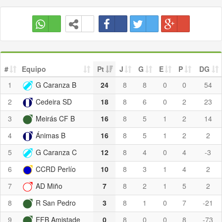
#
Equipo
Pt
J
G
E
P
DG
1
G Caranza B
24
8
8
0
0
54
2
Cedeira SD
18
8
6
0
2
23
3
Meirás CF B
16
8
5
1
2
14
4
Ánimas B
16
8
5
1
2
2
5
G Caranza C
12
8
4
0
4
-3
6
CCRD Perlío
10
8
3
1
4
2
7
AD Miño
7
8
2
1
5
2
8
R San Pedro
3
8
1
0
7
-21
9
EFB Amistade
0
8
0
0
8
-73