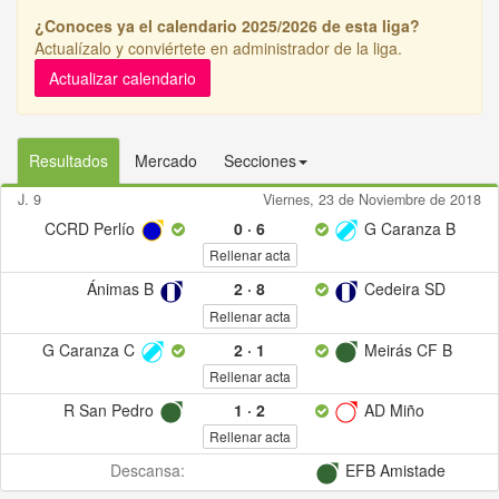
¿Conoces ya el calendario 2025/2026 de esta liga?
Actualízalo y conviértete en administrador de la liga.
Actualizar calendario
Resultados
Mercado
Secciones
J. 9
Viernes, 23 de Noviembre de 2018
CCRD Perlío
0
·
6
G Caranza B
Rellenar acta
Ánimas B
2
·
8
Cedeira SD
Rellenar acta
G Caranza C
2
·
1
Meirás CF B
Rellenar acta
R San Pedro
1
·
2
AD Miño
Rellenar acta
Descansa:
EFB Amistade