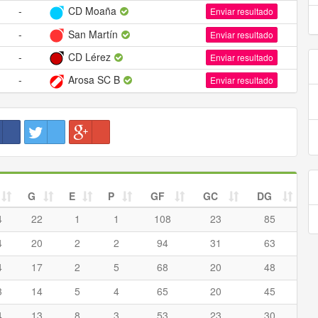
-
CD Moaña
Enviar resultado
-
San Martín
Enviar resultado
-
CD Lérez
Enviar resultado
-
Arosa SC B
Enviar resultado
G
E
P
GF
GC
DG
4
22
1
1
108
23
85
4
20
2
2
94
31
63
4
17
2
5
68
20
48
3
14
5
4
65
20
45
4
13
8
3
53
23
30