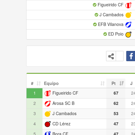
Figueirido CF
J Cambados
EFB Vilanova
ED Poio
#
Equipo
Pt
J
1
Figueirido CF
67
2
2
Arosa SC B
62
2
3
J Cambados
53
2
4
CD Lérez
47
2
5
Bora CF
47
2