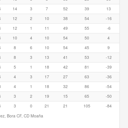
4
14
3
7
52
39
13
4
12
2
10
38
54
-16
4
12
1
11
49
55
-6
4
10
4
10
54
50
4
4
8
6
10
54
45
9
4
8
3
13
41
53
-12
4
5
1
18
42
81
-39
4
4
3
17
27
63
-36
3
4
1
18
32
86
-54
4
3
2
19
15
65
-50
4
3
0
21
21
105
-84
ez, Bora CF, CD Moaña