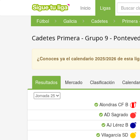
(current)
Inicio
Ligas
Fútbol
Galicia
Cadetes
Cadetes Primera - Grupo 9 - Ponteve
¿Conoces ya el calendario 2025/2026 de esta li
Resultados
Mercado
Clasificación
Calendar
Alondras CF B
AD Sagrado
AJ Lérez B
Vilagarcía SD