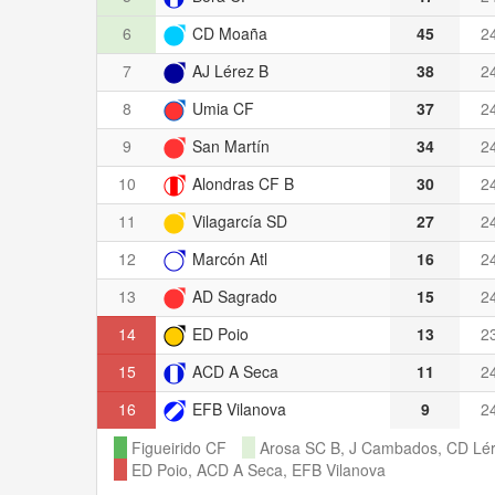
6
CD Moaña
45
2
7
AJ Lérez B
38
2
8
Umia CF
37
2
9
San Martín
34
2
10
Alondras CF B
30
2
11
Vilagarcía SD
27
2
12
Marcón Atl
16
2
13
AD Sagrado
15
2
14
ED Poio
13
2
15
ACD A Seca
11
2
16
EFB Vilanova
9
2
Figueirido CF
Arosa SC B, J Cambados, CD Lér
ED Poio, ACD A Seca, EFB Vilanova