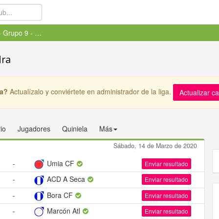
Primera - Grupo 9 - Pontevedra
dra
ga?
Actualízalo y conviértete en administrador de la liga.
Actualizar c
io
Jugadores
Quiniela
Más
Sábado, 14 de Marzo de 2020
-
Umia CF
Enviar resultado
-
ACD A Seca
Enviar resultado
-
Bora CF
Enviar resultado
-
Marcón Atl
Enviar resultado