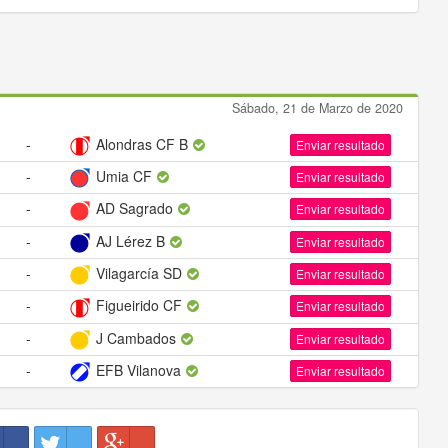
Sábado, 21 de Marzo de 2020
-
Alondras CF B
Enviar resultado
-
Umia CF
Enviar resultado
-
AD Sagrado
Enviar resultado
-
AJ Lérez B
Enviar resultado
-
Vilagarcía SD
Enviar resultado
-
Figueirido CF
Enviar resultado
-
J Cambados
Enviar resultado
-
EFB Vilanova
Enviar resultado