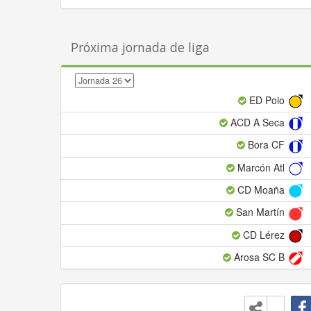
Próxima jornada de liga
ED Poio
ACD A Seca
Bora CF
Marcón Atl
CD Moaña
San Martín
CD Lérez
Arosa SC B