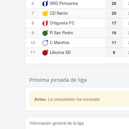
6
SRD Portuarios
26
7
CD Narón
20
8
Ortigueira FC
17
9
R San Pedro
16
10
C Maniños
11
11
Libunca SD
8
Próxima jornada de liga
Aviso:
La competición ha concluido
Información general de la liga