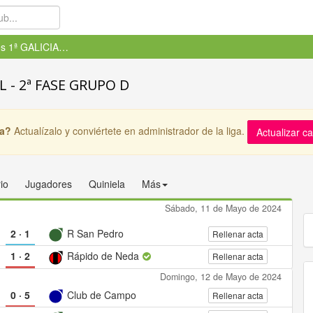
Juveniles 1ª GALICIA - FERROL...
OL - 2ª FASE GRUPO D
ga?
Actualízalo y conviértete en administrador de la liga.
Actualizar c
io
Jugadores
Quiniela
Más
Sábado, 11 de Mayo de 2024
2
·
1
R San Pedro
Rellenar acta
1
·
2
Rápido de Neda
Rellenar acta
Domingo, 12 de Mayo de 2024
0
·
5
Club de Campo
Rellenar acta