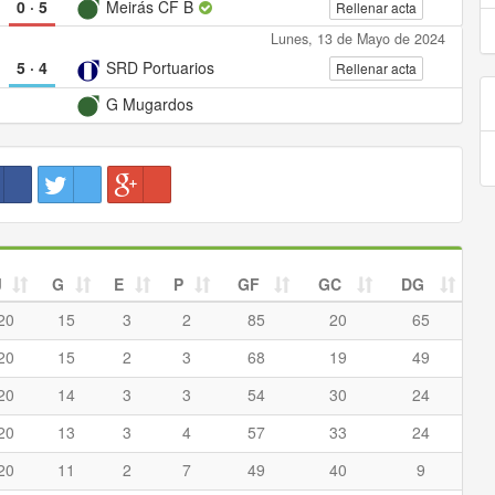
0
·
5
Meirás CF B
Rellenar acta
Lunes, 13 de Mayo de 2024
5
·
4
SRD Portuarios
Rellenar acta
G Mugardos
J
G
E
P
GF
GC
DG
20
15
3
2
85
20
65
20
15
2
3
68
19
49
20
14
3
3
54
30
24
20
13
3
4
57
33
24
20
11
2
7
49
40
9