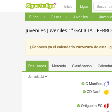
(current)
Inicio
Ligas
Fútbol
Galicia
Juveniles
Juveniles Juveniles 1ª GALICIA - FERR
¿Conoces ya el calendario 2025/2026 de esta li
Resultados
Mercado
Clasificación
Calendar
C Maniños
CD Narón
Ortigueira FC