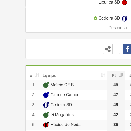
Libunca SD
Cedeira SD
Descansa:
#
Equipo
Pt
1
Meirás CF B
48
2
Club de Campo
47
3
Cedeira SD
45
4
G Mugardos
42
5
Rápido de Neda
35