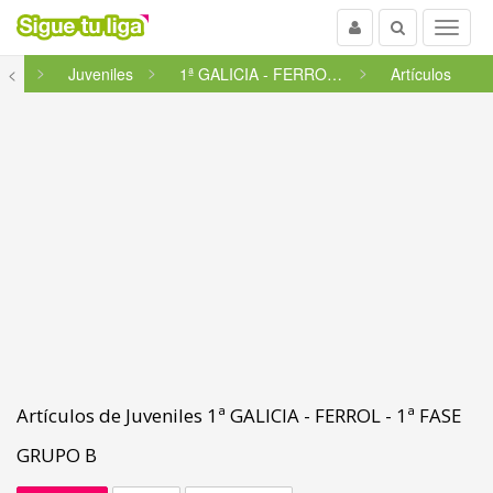
Usuario
Buscar
Menu
icia
<
Juveniles
1ª GALICIA - FERROL - 1ª FA...
Artículos
Artículos de Juveniles 1ª GALICIA - FERROL - 1ª FASE
GRUPO B