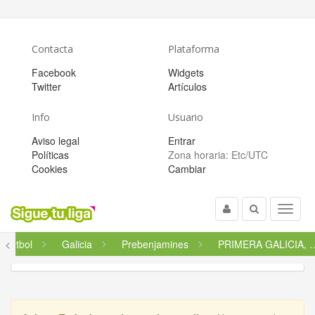
Contacta
Plataforma
Facebook
Widgets
Twitter
Artículos
Info
Usuario
Aviso legal
Entrar
Políticas
Zona horaria:
Etc/UTC
Cookies
Cambiar
Usuario
Buscar
Menu
Fútbol
<
Galicia
Prebenjamines
PRIMERA GALICIA, A