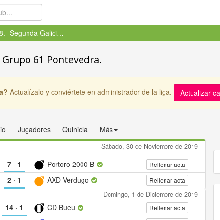
F-8.- Segunda Galicia - Grupo ...
- Grupo 61 Pontevedra.
ga?
Actualízalo y conviértete en administrador de la liga.
Actualizar c
io
Jugadores
Quiniela
Más
Sábado, 30 de Noviembre de 2019
7
·
1
Portero 2000 B
Rellenar acta
2
·
1
AXD Verdugo
Rellenar acta
Domingo, 1 de Diciembre de 2019
14
·
1
CD Bueu
Rellenar acta