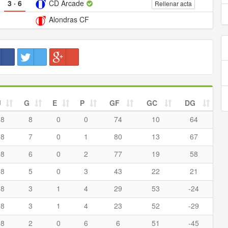
3
·
6
CD Arcade
Rellenar acta
Alondras CF
J
G
E
P
GF
GC
DG
8
8
0
0
74
10
64
8
7
0
1
80
13
67
8
6
0
2
77
19
58
8
5
0
3
43
22
21
8
3
1
4
29
53
-24
8
3
1
4
23
52
-29
8
2
0
6
6
51
-45