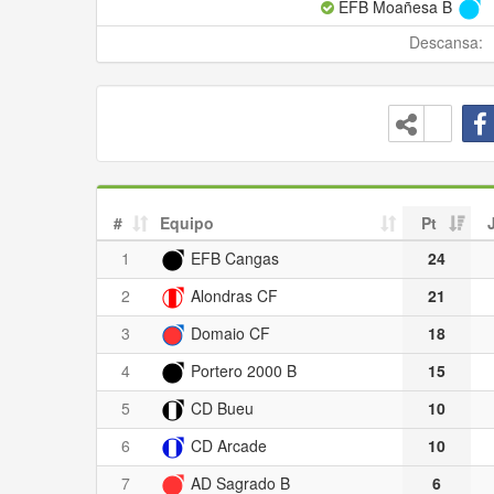
EFB Moañesa B
Descansa:
#
Equipo
Pt
1
EFB Cangas
24
2
Alondras CF
21
3
Domaio CF
18
4
Portero 2000 B
15
5
CD Bueu
10
6
CD Arcade
10
7
AD Sagrado B
6