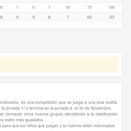
8
1
0
7
16
75
-59
8
0
0
8
7
60
-53
ntevedra, es una competición que se juega a una sola vuelta.
a jornada 1ª y termina en la jornada 9, el 30 de Noviembre.
e formarán otros nuevos grupos atendiendo a la clasificación
los estén más igualados.
os para que los niños que juegan y su tutores estén informados.