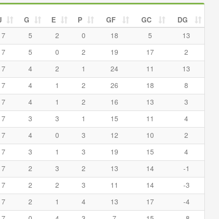
J
G
E
P
GF
GC
DG
7
5
2
0
18
5
13
7
5
0
2
19
17
2
7
4
2
1
24
11
13
7
4
1
2
26
18
8
7
4
1
2
16
13
3
7
3
3
1
15
11
4
7
4
0
3
12
10
2
7
3
1
3
19
15
4
7
2
3
2
13
14
-1
7
2
2
3
11
14
-3
7
2
1
4
13
17
-4
7
0
4
3
7
15
-8