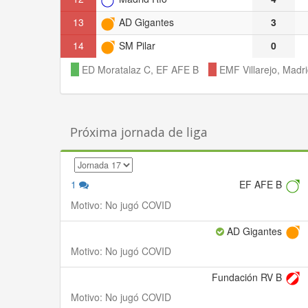
13
AD Gigantes
3
14
SM Pilar
0
ED Moratalaz C, EF AFE B
EMF Villarejo, Madri
Próxima jornada de liga
1
EF AFE B
Motivo: No jugó COVID
AD Gigantes
Motivo: No jugó COVID
Fundación RV B
Motivo: No jugó COVID