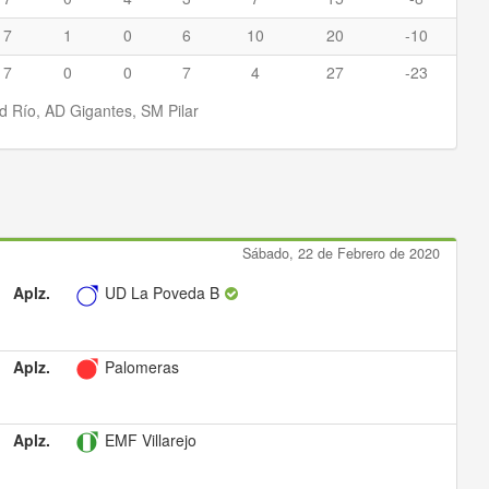
7
1
0
6
10
20
-10
7
0
0
7
4
27
-23
d Río, AD Gigantes, SM Pilar
Sábado, 22 de Febrero de 2020
Aplz.
UD La Poveda B
Aplz.
Palomeras
Aplz.
EMF Villarejo