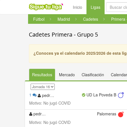
(current)
Inicio
Ligas
Fútbol
Madrid
Cadetes
Primera 
Cadetes Primera - Grupo 5
¿Conoces ya el calendario 2025/2026 de esta li
Resultados
Mercado
Clasificación
Calendar
1
UD La Poveda B
pedrobenissa1
Motivo: No jugó COVID
pedrobenissa1
Palomeras
Motivo: No jugó COVID