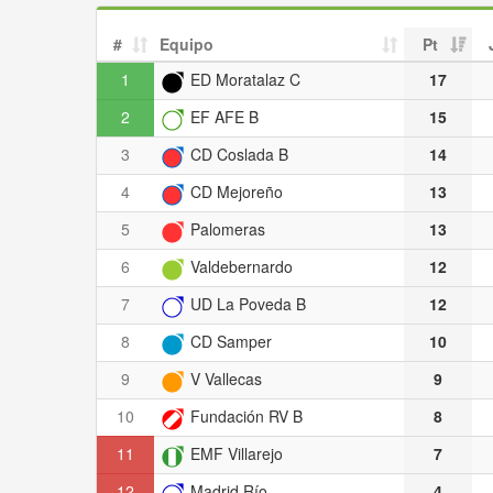
#
Equipo
Pt
1
ED Moratalaz C
17
2
EF AFE B
15
3
CD Coslada B
14
4
CD Mejoreño
13
5
Palomeras
13
6
Valdebernardo
12
7
UD La Poveda B
12
8
CD Samper
10
9
V Vallecas
9
10
Fundación RV B
8
11
EMF Villarejo
7
12
Madrid Río
4