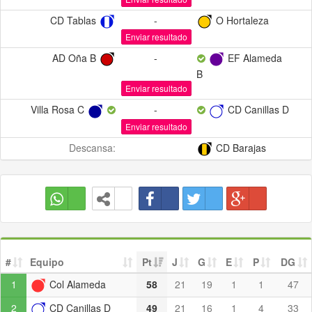
CD Tablas
-
O Hortaleza
Enviar resultado
AD Oña B
-
EF Alameda
B
Enviar resultado
Villa Rosa C
-
CD Canillas D
Enviar resultado
Descansa:
CD Barajas
#
Equipo
Pt
J
G
E
P
DG
1
Col Alameda
58
21
19
1
1
47
2
CD Canillas D
49
21
16
1
4
33