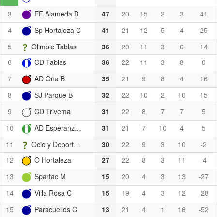
3
EF Alameda B
47
20
15
2
3
41
4
Sp Hortaleza C
41
21
12
5
4
25
5
Olimpic Tablas
36
20
11
3
6
14
6
CD Tablas
36
22
11
3
8
0
7
AD Oña B
35
21
9
8
4
16
8
SJ Parque B
32
22
10
2
10
15
9
CD Trivema
31
22
8
7
7
5
10
AD Esperanza B
31
21
7
10
4
5
11
Ocio y Deporte C
30
22
9
3
10
-2
12
O Hortaleza
27
22
8
3
11
-4
13
Spartac M
15
20
4
3
13
-27
14
Villa Rosa C
15
19
4
3
12
-28
15
Paracuellos C
13
21
4
1
16
-52