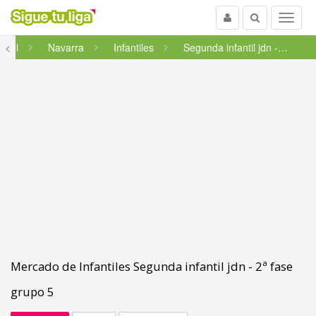
Usuario
Buscar
Menu
tbol
<
Navarra
Infantiles
Segunda infantil jdn - 2ª fas...
Mercado de Infantiles Segunda infantil jdn - 2ª fase
grupo 5