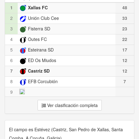
1
Xallas FC
48
2
Unión Club Cee
33
3
Fisterra SD
23
4
Outes FC
22
5
Esteirana SD
17
6
ED Os Miudos
12
7
Castriz SD
12
8
EFB Corcubión
7
9
Ver clasificación completa
El campo es Estévez (Castriz, San Pedro de Xallas, Santa
Comba, A Coruña, Galicia)