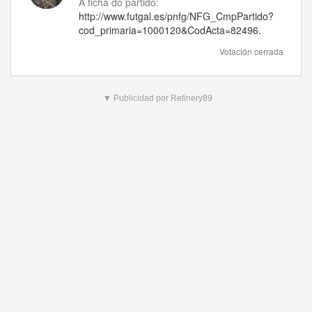
A ficha do partido:
http://www.futgal.es/pnfg/NFG_CmpPartido?
cod_primaria=1000120&CodActa=82496.
Votación cerrada
▼ Publicidad por Refinery89