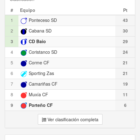
#
Equipo
Pt
1
Ponteceso SD
43
2
Cabana SD
30
3
CD Baio
29
4
Coristanco SD
24
5
Corme CF
21
6
Sporting Zas
21
7
Camariñas CF
19
8
Muxía CF
11
9
Porteño CF
6
Ver clasificación completa