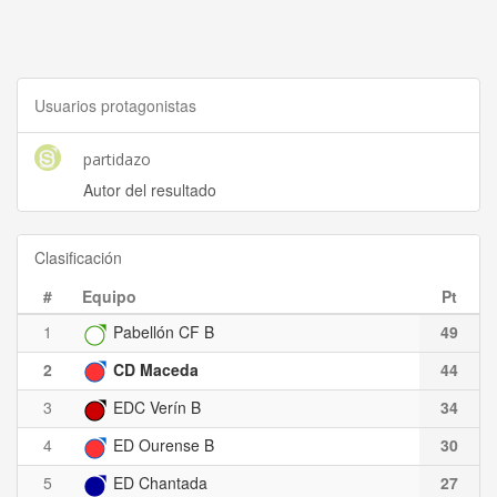
Usuarios protagonistas
partidazo
Autor del resultado
Clasificación
#
Equipo
Pt
1
Pabellón CF B
49
2
CD Maceda
44
3
EDC Verín B
34
4
ED Ourense B
30
5
ED Chantada
27