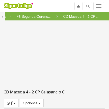
Usuario
Buscar
Menu
ines
<
F8 Segunda Ourense - Grupo 44 ...
CD Maceda 4 - 2 CP Calasancio C
CD Maceda 4 - 2 CP Calasancio C
Opciones