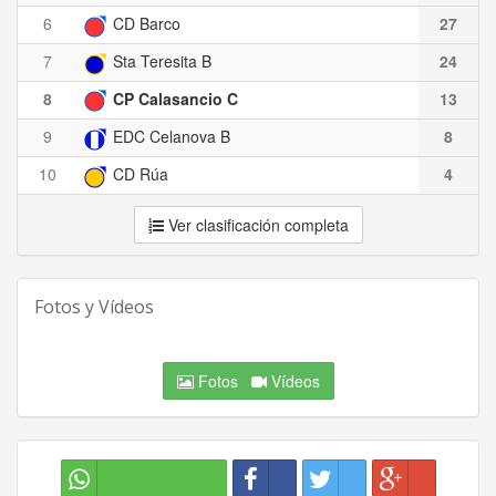
6
CD Barco
27
7
Sta Teresita B
24
8
CP Calasancio C
13
9
EDC Celanova B
8
10
CD Rúa
4
Ver clasificación completa
Fotos y Vídeos
Fotos
Vídeos